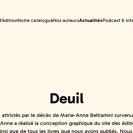
'édition
Notre catalogue
Nos auteurs
Actualités
Podcast & Int
Deuil
ttristés par le décès de Marie-Anne Beltramini survenu
-Anne a réalisé la conception graphique du site des édit
insi que de tous les livres que nous avons publiés. Nou