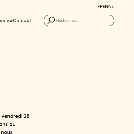
FR
EN
NL
erview
Contact
 vendredi 28
ions du
s nous