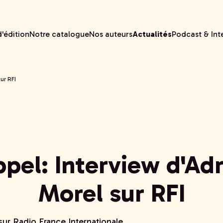
'édition
Notre catalogue
Nos auteurs
Actualités
Podcast & Int
ur RFI
pel: Interview d'Ad
Morel sur RFI
sur Radio France Internationale.