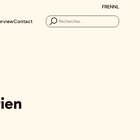
FR
EN
NL
erview
Contact
rien