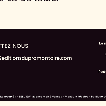
La 
TEZ-NOUS
@editionsdupromontoire.com
Podc
its réservés -
BEEVIEW, agence web à Vannes
-
Mentions légales
-
Politique d